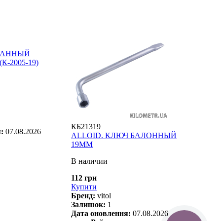
35D70
КЛЮЧ
ВАННЫЙ
X 100
К-2005-19)
В нал
41 грн
Купит
Бренд
Зали
Дата 
КБ21319
я:
07.08.2026
ALLOID. КЛЮЧ БАЛОННЫЙ
19ММ
В наличии
112 грн
Купити
Бренд:
vitol
Залишок:
1
Дата оновлення:
07.08.2026