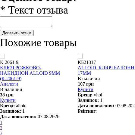
* Текст отзыва
Добавить отзыв
Похожие товары
К-2061-9
КБ21317
КЛЮЧ РОЖКОВО-
ALLOID. КЛЮЧ БАЛОН
НАКИДНОЙ ALLOID 9ММ
17ММ
(К-2061-9)
В наличии
Аналоги
107 грн
В наличии
Купити
38 грн
Бренд:
vitol
Купити
Залишок:
1
Бренд:
alloid
Дата оновлення:
07.08.202
Залишок:
1
Рейтинг
:
Дата оновлення:
07.08.2026
Рейтинг
:
1
2
3