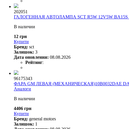
202051
ГАЛОГЕННАЯ АВТОЛАМПА SCT R5W 12V5W BA15S (
В наличии
12 грн
Купити
Бренд:
sct
Залишок:
3
Дата оновлення:
08.08.2026
Рейтинг
:
96175343
ФАРА GM ЛЕВАЯ (МЕХАНИЧЕСКАЯ)10B0032DAE DA
Аналоги
В наличии
4406 грн
Купити
Бренд:
general motors
Залишок:
1