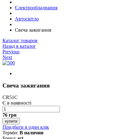
Єлектрообладнання
Автосвітло
Свеча зажигания
Каталог товаров
Назад в каталог
Previous
Next
Свеча зажигания
CR51C
Є в наявності
76 грн
купити
Придбати в один клік
Термін:
В наличии
Бренд:
sct