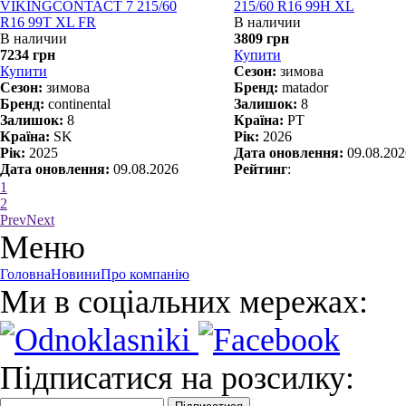
VIKINGCONTACT 7 215/60
215/60 R16 99H XL
R16 99T XL FR
В наличии
В наличии
3809 грн
7234 грн
Купити
Купити
Сезон:
зимова
Сезон:
зимова
Бренд:
matador
Бренд:
continental
Залишок:
8
Залишок:
8
Країна:
PT
Країна:
SK
Рік:
2026
Рік:
2025
Дата оновлення:
09.08.202
Дата оновлення:
09.08.2026
Рейтинг
:
Рейтинг
:
1
2
Prev
Next
Меню
Головна
Новини
Про компанію
Ми в соціальних мережах:
Підписатися на розсилку: