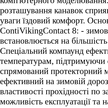
комп'ютерного моделювання. 
розташування канавок спри
уваги їздовий комфорт. Основ
ContiVikingContact 8: - зимо
встановлюється на більшість 
Спеціальний компаунд ефект
температурам, підтримуючи 
спрямований протекторний м
ефективний на зимовій дороз
властивості прохідності по з
можливість експлуатації та 