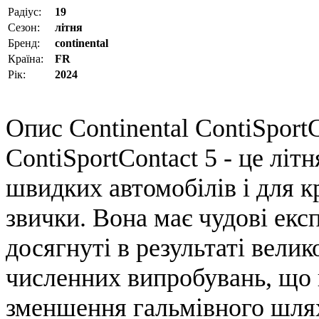
Радіус:
19
Сезон:
літня
Бренд:
continental
Країна:
FR
Рік:
2024
Опис Continental ContiSport
ContiSportContact 5 - це літ
швидких автомобілів і для к
звички. Вона має чудові екс
досягнуті в результаті велик
численних випробувань, що 
зменшення гальмівного шлях