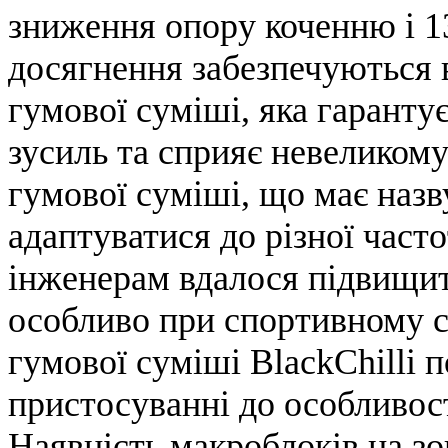
зниження опору коченню і 1
досягнення забезпечуються 
гумової суміші, яка гарант
зусиль та сприяє невеликом
гумової суміші, що має назву 
адаптуватися до різної част
інженерам вдалося підвищит
особливо при спортивному ст
гумової суміші BlackChilli 
пристосуванні до особливос
Наявність макроблоків на з