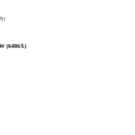
6X)
W (6486X)